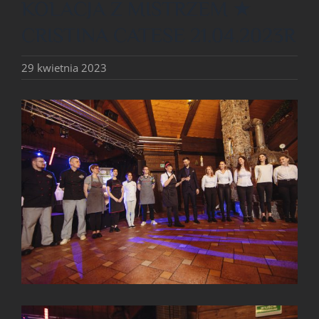
KOLACJA Z MISTRZEM ★
SALA BANKIETOWA
CRISTINA CATESE 21.04.2023R
29 kwietnia 2023
SALA KONFERENCYJNA
Pokaż
większy
SCENA MUZYCZNA
obrazek
FOTORELACJE
SKLEP
WYDARZENIA