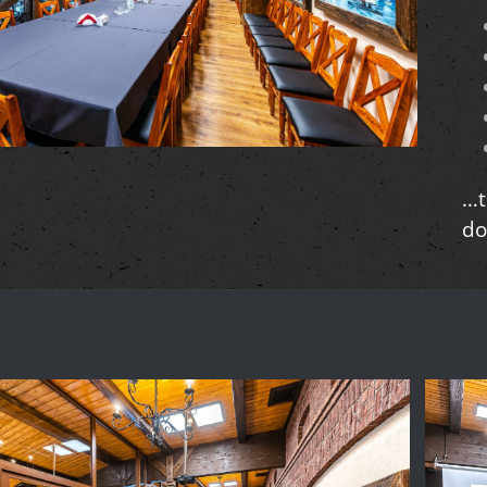
…t
do