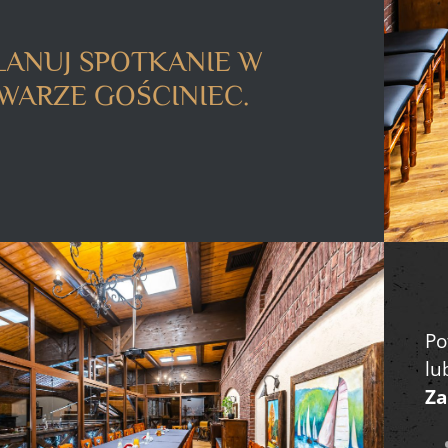
LANUJ SPOTKANIE W
WARZE GOŚCINIEC.
Po
lu
Za